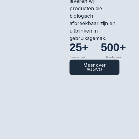
leveren wij
producten die
biologisch
afbreekbaar zijn en
uitblinken in
gebruiksgemak.
25+
500+
Jaar ervaring
Producten
Meer over
AGGVO